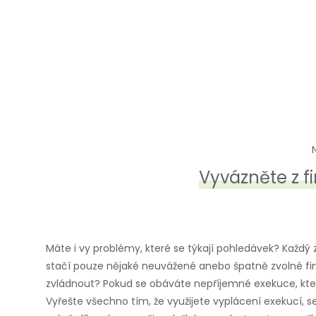
Vyvázněte z 
Máte i vy problémy, které se týkají pohledávek? Každ
stačí pouze nějaké neuvážené anebo špatně zvolné fina
zvládnout? Pokud se obáváte nepříjemné exekuce, která 
Vyřešte všechno tím, že využijete
vyplácení exekucí
, 