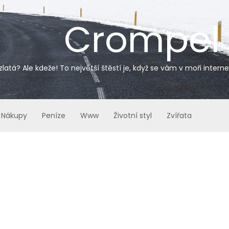
Crompel
zlatá? Ale kdeže! To největší štěstí je, když se vám v moři inter
Nákupy
Peníze
Www
Životní styl
Zvířata