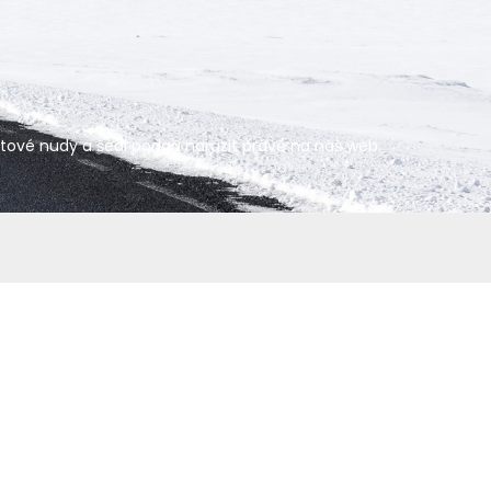
netové nudy a šedi podaří narazit právě na náš web.