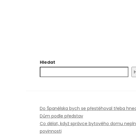
Hledat
Do Španělska bych se přestěhoval třeba hne
Dům podle představ
.
Co dělat, když správce bytového domu nepln
povinnosti