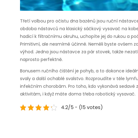
Třetí volbou pro očistu dna bazénů jsou ruční nástavce
obdoba nástavců na klasický sáčkový vysavač na kober
hadicí k filtračnímu okruhu, uchopíte jej do rukou a po
Primitivní, ale nesmírně účinné. Neměli byste ovšem z
výhod. Jedna jsou nástavce za pár stovek, takže nezatíž
naprosto perfektně.
Bonusem ručního čištění je pohyb, a to dokonce ideáln
svaly a další ochablé svalstvo. Rozproudíte v těle lymfu
infekčním chorobám. Pro toho, kdo vykonává sedavé 
aktivitám, i když máte doma třeba robotický vysavač.
4.2/5 - (15 votes)