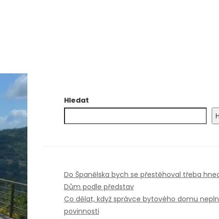
Hledat
Do Španělska bych se přestěhoval třeba hne
Dům podle představ
Co dělat, když správce bytového domu nepln
povinnosti