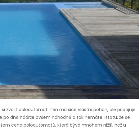
 si zvolit poloautomat. Ten má sice vlastní pohon, ale připojuje
e po dně nádrže ovšem náhodně a tak nemáte jistotu, že se
všem cena poloautomatů, která bývá mnohem nižší, než u