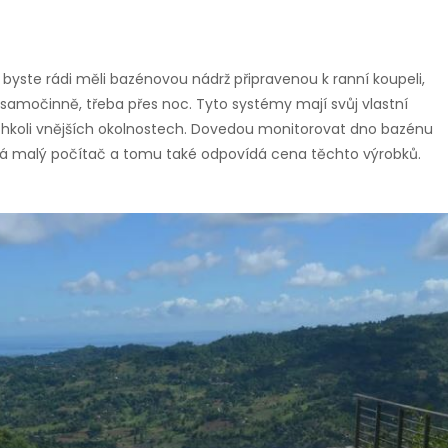
o byste rádi měli bazénovou nádrž připravenou k ranní koupeli,
samočinně, třeba přes noc. Tyto systémy mají svůj vlastní
akýchkoli vnějších okolnostech. Dovedou monitorovat dno bazénu
dá malý počítač a tomu také odpovídá cena těchto výrobků.