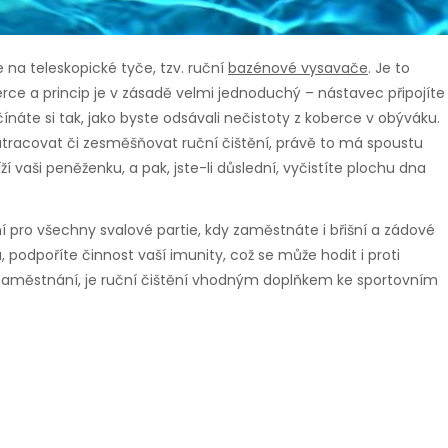
 na teleskopické tyče, tzv. ruční
bazénové vysavače
. Je to
ce a princip je v zásadě velmi jednoduchý – nástavec připojíte
čínáte si tak, jako byste odsávali nečistoty z koberce v obýváku.
atracovat či zesměšňovat ruční čištění, právě to má spoustu
í vaši peněženku, a pak, jste-li důslední, vyčistíte plochu dna
í pro všechny svalové partie, kdy zaměstnáte i břišní a zádové
, podpoříte činnost vaší imunity, což se může hodit i proti
zaměstnání, je ruční čištění vhodným doplňkem ke sportovním