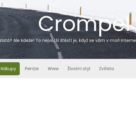
Crompel
zlatá? Ale kdeže! To největší štěstí je, když se vám v moři inter
Nákupy
Peníze
Www
Životní styl
Zvířata