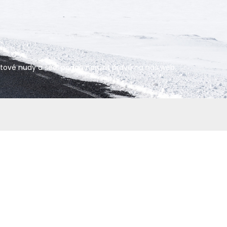
netové nudy a šedi podaří narazit právě na náš web.