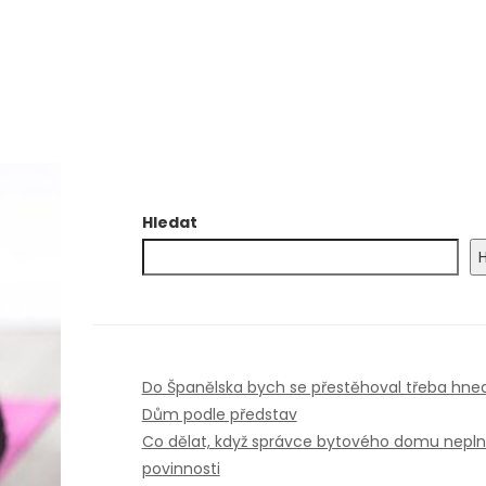
Hledat
Do Španělska bych se přestěhoval třeba hne
Dům podle představ
Co dělat, když správce bytového domu nepln
povinnosti