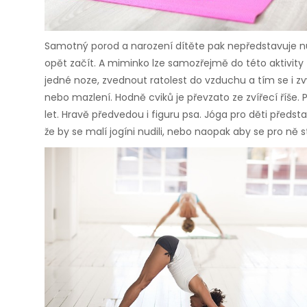
Samotný porod a narození dítěte pak nepředstavuje nut
opět začít. A miminko lze samozřejmě do této aktivity z
jedné noze, zvednout ratolest do vzduchu a tím se i z
nebo mazlení. Hodně cviků je převzato ze zvířecí říše. 
let. Hravě předvedou i figuru psa. Jóga pro děti předst
že by se malí jogíni nudili, nebo naopak aby se pro ně s