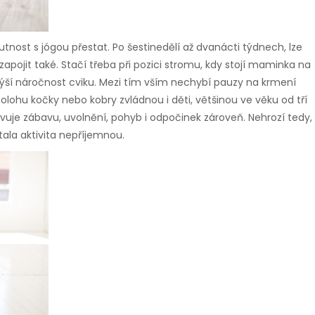
nost s jógou přestat. Po šestinedělí až dvanácti týdnech, lze
apojit také. Stačí třeba při pozici stromu, kdy stojí maminka na
výší náročnost cviku. Mezi tím vším nechybí pauzy na krmení
Polohu kočky nebo kobry zvládnou i děti, většinou ve věku od tří
avuje zábavu, uvolnění, pohyb i odpočinek zároveň. Nehrozí tedy,
tala aktivita nepříjemnou.