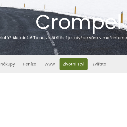
Crompel
zlatá? Ale kdeže! To největší štěstí je, když se vám v moři inter
Nákupy
Peníze
Www
Životní styl
Zvířata