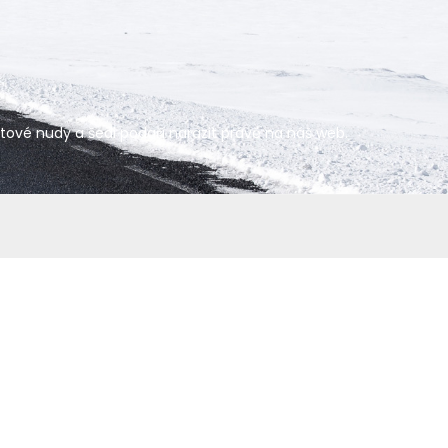
netové nudy a šedi podaří narazit právě na náš web.