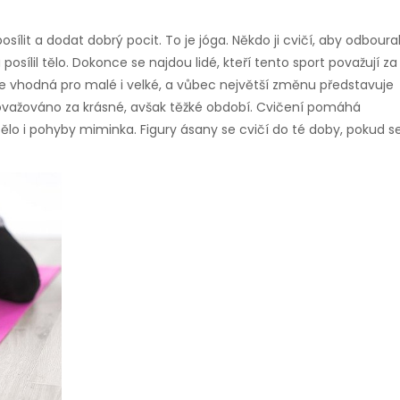
posílit a dodat dobrý pocit. To je jóga. Někdo ji cvičí, aby odboura
posílil tělo. Dokonce se najdou lidé, kteří tento sport považují za
 je vhodná pro malé i velké, a vůbec největší změnu představuje
ovažováno za krásné, avšak těžké období. Cvičení pomáhá
ělo i pohyby miminka. Figury ásany se cvičí do té doby, pokud s