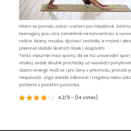
Hitem se pomalu stává i cvičení pro mladistvé. Zatím
teenagery jsou více zaměřené na koncentraci a vyrov
rodiče. Ásany, muzika, dýchací techniky a možná i akr
překonal období školních lásek i dospívání.
Tento všeuměl mezi sporty, dá se říci univerzální sport pr
vitalitu, avšak dlouhé procházky už nesvědčí pohybovém
vlastní energií. Hodí se i pro ženy v přechodu, proto
nespavosti. Jóga dokáže odbourat i migrénu nebo úzko
potížemi s početím potomka.
4.2/5 - (14 votes)