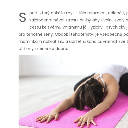
S
port, který dokáže mysl i tělo relaxovat, odlehčit, 
každodenní nával stresu, druhý aby uvolnil svaly a 
cestu ke svému vnitřnímu já. Fyzicky i psychicky
pro těhotné ženy. Období těhotenství je všeobecně p
maminkám nabrat sílu a udržet si kondici, vnímat své t
cítí ony i miminka dobře.