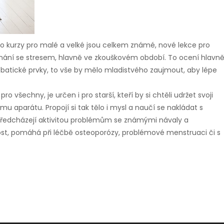
co kurzy pro malé a velké jsou celkem známé, nové lekce pro
nání se stresem, hlavně ve zkouškovém období. To ocení hlavn
obatické prvky, to vše by mělo mladistvého zaujmout, aby lépe
o všechny, je určen i pro starší, kteří by si chtěli udržet svoji
u aparátu. Propojí si tak tělo i mysl a naučí se nakládat s
že předcházejí aktivitou problémům se známými návaly a
st, pomáhá při léčbě osteoporózy, problémové menstruaci či s