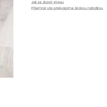
Jak se zbavit stresu
Příjemně vás překvapíme širokou nabídkou