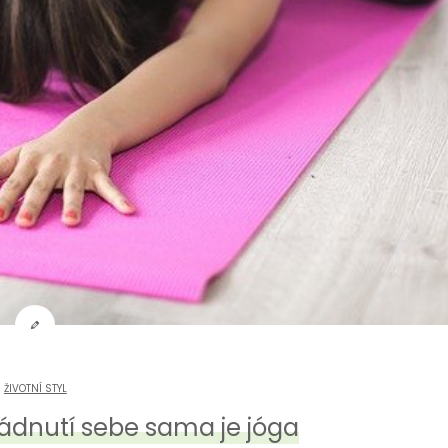
ŽIVOTNÍ STYL
ládnutí sebe sama je jóga