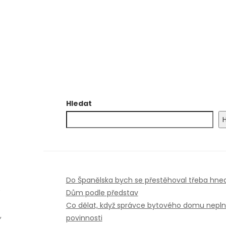
Hledat
Do Španělska bych se přestěhoval třeba hne
ě
Dům podle představ
Co dělat, když správce bytového domu nepln
,
povinnosti