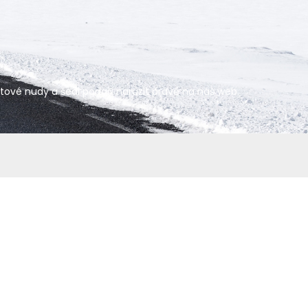
netové nudy a šedi podaří narazit právě na náš web.