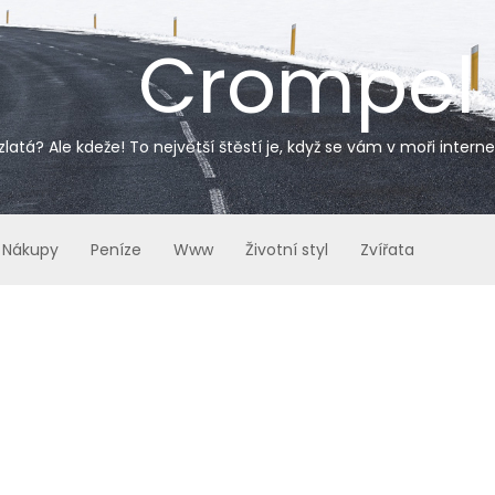
Crompel
zlatá? Ale kdeže! To největší štěstí je, když se vám v moři inter
Nákupy
Peníze
Www
Životní styl
Zvířata