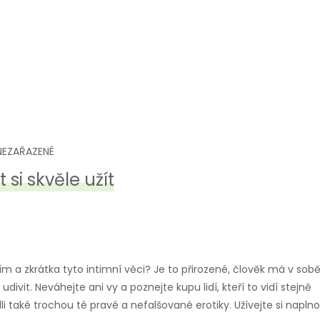
NEZAŘAZENÉ
 si skvěle užít
ím a zkrátka tyto intimní věci? Je to přirozené, člověk má v sob
vit. Neváhejte ani vy a poznejte kupu lidí, kteří to vidí stejně
hrdli také trochou té pravé a nefalšované
erotiky
. Užívejte si naplno