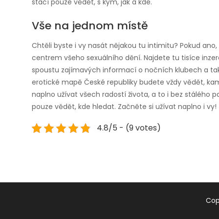
stačí pouze vědět, s kým, jak a kde.
Vše na jednom místě
Chtěli byste i vy nasát nějakou tu intimitu? Pokud ano,
centrem všeho sexuálního dění. Najdete tu tisíce inz
spoustu zajímavých informací o nočních klubech a tak
erotické mapě České republiky budete vždy vědět, kam jí
naplno užívat všech radostí života, a to i bez stálého 
pouze vědět, kde hledat. Začněte si užívat naplno i vy!
4.8/5 - (9 votes)
Cop