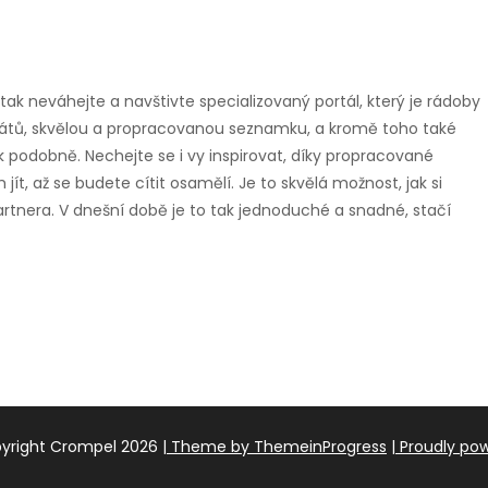
 tak neváhejte a navštivte specializovaný portál, který je rádoby
erátů, skvělou a propracovanou seznamku, a kromě toho také
 podobně. Nechejte se i vy inspirovat, díky propracované
t, až se budete cítit osamělí. Je to skvělá možnost, jak si
partnera. V dnešní době je to tak jednoduché a snadné, stačí
yright Crompel 2026
| Theme by ThemeinProgress
| Proudly po