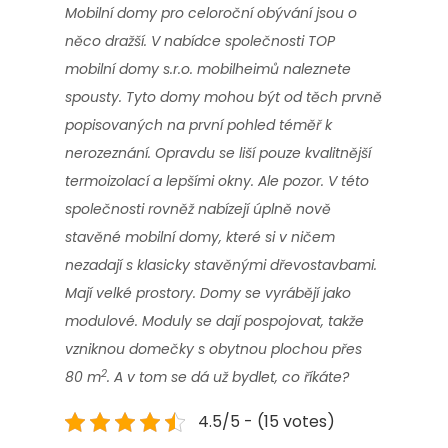
Mobilní domy pro celoroční obývání jsou o
něco dražší. V nabídce společnosti TOP
mobilní domy s.r.o. mobilheimů naleznete
spousty. Tyto domy mohou být od těch prvně
popisovaných na první pohled téměř k
nerozeznání. Opravdu se liší pouze kvalitnější
termoizolací a lepšími okny. Ale pozor. V této
společnosti rovněž nabízejí úplně nově
stavěné mobilní domy, které si v ničem
nezadají s klasicky stavěnými dřevostavbami.
Mají velké prostory. Domy se vyrábějí jako
modulové. Moduly se dají pospojovat, takže
vzniknou domečky s obytnou plochou přes
2
80 m
. A v tom se dá už bydlet, co říkáte?
4.5/5 - (15 votes)