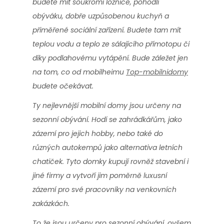
budete mít soukromí ložnice, pohodlí
obýváku, dobře uzpůsobenou kuchyň a
přiměřené sociální zařízení. Budete tam mít
teplou vodu a teplo ze sálajícího přímotopu či
díky podlahovému vytápění. Bude záležet jen
na tom, co od mobilheimu
Top-mobilnidomy
budete očekávat.
Ty nejlevnější mobilní domy jsou určeny na
sezonní obývání. Hodí se zahrádkářům, jako
zázemí pro jejich hobby, nebo také do
různých autokempů jako alternativa letních
chatiček. Tyto domky kupují rovněž stavební i
jiné firmy a vytvoří jim poměrně luxusní
zázemí pro své pracovníky na venkovních
zakázkách.
To že jsou určeny pro sezonní obývání, ovšem