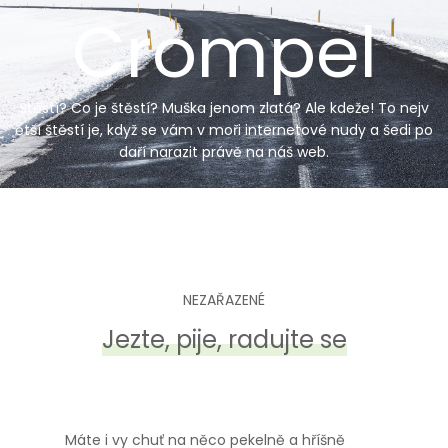
Skip
Crompel
to
content
Štěstí? Co je štěstí? Muška jenom zlatá? Ale kdeže! To nejv
ětší štěstí je, když se vám v moři internetové nudy a šedi po
daří narazit právě na náš web.
NEZAŘAZENÉ
Jezte, pije, radujte se
Máte i vy chuť na něco pekelně a hříšně