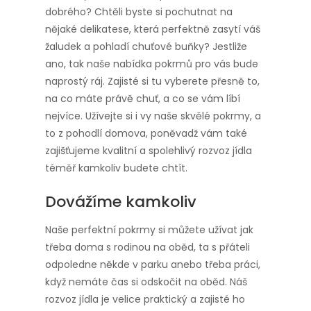
dobrého? Chtěli byste si pochutnat na
nějaké delikatese, která perfektně zasytí váš
žaludek a pohladí chuťové buňky? Jestliže
ano, tak naše nabídka pokrmů pro vás bude
naprostý ráj. Zajisté si tu vyberete přesně to,
na co máte právě chuť, a co se vám líbí
nejvíce. Užívejte si i vy naše skvělé pokrmy, a
to z pohodlí domova, poněvadž vám také
zajišťujeme kvalitní a spolehlivý
rozvoz jídla
téměř kamkoliv budete chtít.
Dovážíme kamkoliv
Naše perfektní pokrmy si můžete užívat jak
třeba doma s rodinou na oběd, ta s přáteli
odpoledne někde v parku anebo třeba práci,
když nemáte čas si odskočit na oběd. Náš
rozvoz jídla je velice praktický a zajisté ho