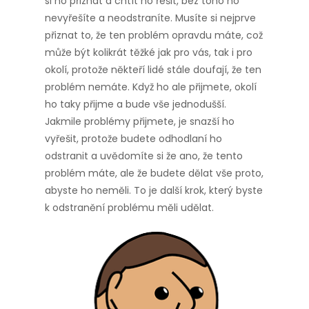
si ho přiznat a chtít ho řešit, bez toho ho
nevyřešíte a neodstraníte. Musíte si nejprve
přiznat to, že ten problém opravdu máte, což
může být kolikrát těžké jak pro vás, tak i pro
okolí, protože někteří lidé stále doufají, že ten
problém nemáte. Když ho ale přijmete, okolí
ho taky přijme a bude vše jednodušší.
Jakmile problémy přijmete, je snazší ho
vyřešit, protože budete odhodlaní ho
odstranit a uvědomíte si že ano, že tento
problém máte, ale že budete dělat vše proto,
abyste ho neměli. To je další krok, který byste
k odstranění problému měli udělat.