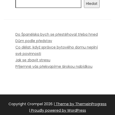
Hledat
Do Španělska bych se přestěhoval třeba hned
Dům podle představ
Co dělat, když správce bytového domu neplní
své povinnosti
Jak se zbavit stresu
Příjemně vás překvapíme širokou nabídkou
Copyright Crompel 2026
| Theme by ThemeinProgress
| Proudly powered by WordPress