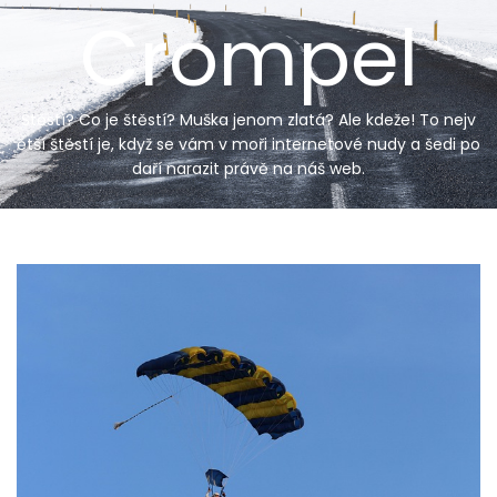
Skip
Crompel
to
content
Štěstí? Co je štěstí? Muška jenom zlatá? Ale kdeže! To nejv
ětší štěstí je, když se vám v moři internetové nudy a šedi po
daří narazit právě na náš web.