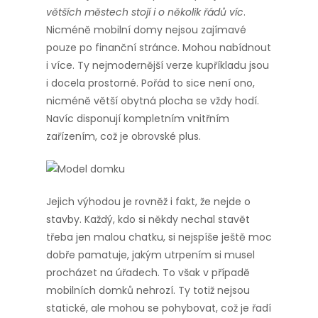
větších městech stojí i o několik řádů víc
.
Nicméně mobilní domy nejsou zajímavé
pouze po finanční stránce. Mohou nabídnout
i více. Ty nejmodernější verze kupříkladu jsou
i docela prostorné. Pořád to sice není ono,
nicméně větší obytná plocha se vždy hodí.
Navíc disponují kompletním vnitřním
zařízením, což je obrovské plus.
Jejich výhodou je rovněž i fakt, že nejde o
stavby. Každý, kdo si někdy nechal stavět
třeba jen malou chatku, si nejspíše ještě moc
dobře pamatuje, jakým utrpením si musel
procházet na úřadech. To však v případě
mobilních domků nehrozí. Ty totiž nejsou
statické, ale mohou se pohybovat, což je řadí