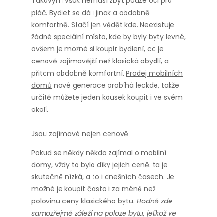
Takovým však nemusí zbýt pouze oči pro
pláč. Bydlet se dá i jinak a obdobně
komfortně. Stačí jen vědět kde. Neexistuje
žádné speciální místo, kde by byly byty levné,
ovšem je možné si koupit bydlení, co je
cenově zajímavější než klasická obydlí, a
přitom obdobně komfortní.
Prodej mobilních
domů
nové generace probíhá leckde, takže
určitě můžete jeden kousek koupit i ve svém
okolí.
Jsou zajímavé nejen cenově
Pokud se někdy někdo zajímal o mobilní
domy, vždy to bylo díky jejich ceně. ta je
skutečně nízká, a to i dnešních časech. Je
možné je koupit často i za méně než
polovinu ceny klasického bytu.
Hodně zde
samozřejmě záleží na poloze bytu, jelikož ve